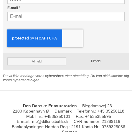
E-mail
*
Tilmeld
Afmeld
Du vil ikke modtage vores nyhedsbrev efter afmelding. Du kan altid tilmelde dig
vores nyhedsbrev igen.
Den Danske Frimurerorden
Blegdamsvej 23
2100 København Ø
Danmark
Telefonnr.
:
+45 35250118
Mobil nr.
:
+4535250101
Fax
:
+4535385595
E-mail
:
CVR-nummer
:
21289116
Bankoplysninger
:
Nordea Reg.: 2191 Konto Nr.: 0759325036